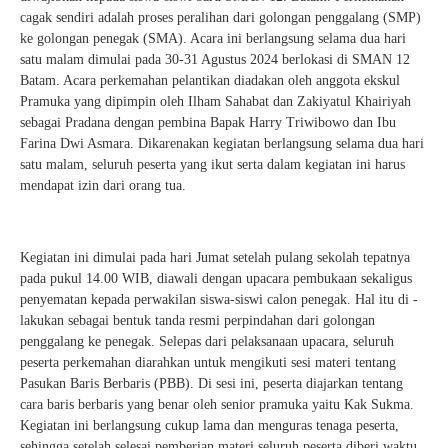
cagak sendiri adalah proses peralihan dari golongan penggalang (SMP)
ke golongan penegak (SMA). Acara ini berlangsung selama dua hari
satu malam dimulai pada 30-31 Agustus 2024 berlokasi di SMAN 12
Batam. Acara perkemahan pelantikan diadakan oleh anggota ekskul
Pramuka yang dipimpin oleh Ilham Sahabat dan Zakiyatul Khairiyah
sebagai Pradana dengan pembina Bapak Harry Triwibowo dan Ibu
Farina Dwi Asmara. Dikarenakan kegiatan berlangsung selama dua hari
satu malam, seluruh peserta yang ikut serta dalam kegiatan ini harus
mendapat izin dari orang tua.
Kegiatan ini dimulai pada hari Jumat setelah pulang sekolah tepatnya
pada pukul 14.00 WIB, diawali dengan upacara pembukaan sekaligus
penyematan kepada perwakilan siswa-siswi calon penegak. Hal itu di -
lakukan sebagai bentuk tanda resmi perpindahan dari golongan
penggalang ke penegak. Selepas dari pelaksanaan upacara, seluruh
peserta perkemahan diarahkan untuk mengikuti sesi materi tentang
Pasukan Baris Berbaris (PBB). Di sesi ini, peserta diajarkan tentang
cara baris berbaris yang benar oleh senior pramuka yaitu Kak Sukma.
Kegiatan ini berlangsung cukup lama dan menguras tenaga peserta,
sehingga setelah selesai pemberian materi seluruh peserta diberi waktu