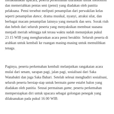
melaksanakan upacara, peserta perkemahan diarahkan untuk menonton
dan memeriahkan pentas seni (pensi) yang diadakan oleh panitia
pelaksana. Pensi tersebut meliputi penampilan dari perwakilan kelas
seperti penampilan
dance
, drama musikal, nyanyi, atraksi silat, dan
berbagai macam penampilan lainnya yang menarik dan seru. Sorak riuh
dan heboh dari seluruh peserta yang menyaksikan membuat suasana
menjadi meriah sehingga
tak
terasa waktu sudah menunjukan pukul
23.15 WIB yang mengharuskan acara pensi berakhir. Seluruh peserta di
arahkan untuk kembali ke ruangan masing-masing untuk memulihkan
tenaga.
Paginya, peserta perkemahan kembali melanjutkan rangakaian acara
mulai dari senam, sarapan pagi, jalan pagi, sosialisasi dari Saka
Wanabakti dan juga Saka Bahari. Setelah selesai menghadiri sosialisasi,
seluruh peserta bersiap-siap untuk bermain
game
estafet balon yang
diadakan oleh panitia. Seusai permainan
game
, peserta perkemahan
mempersiapkan diri untuk upacara sebagai golongan penegak yang
dilaksanakan pada pukul 16.00 WIB.