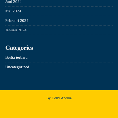
Juni 2024
Mei 2024
Februari 2024
Januari 2024
Categories
Berita terbaru
Uncategorized
By Dolly Andika