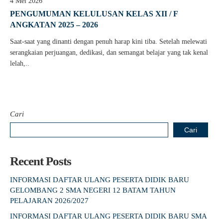
4 Mei 2026
PENGUMUMAN KELULUSAN KELAS XII / F
ANGKATAN 2025 – 2026
Saat-saat yang dinanti dengan penuh harap kini tiba. Setelah melewati
serangkaian perjuangan, dedikasi, dan semangat belajar yang tak kenal
lelah,..
Cari
Cari
Recent Posts
INFORMASI DAFTAR ULANG PESERTA DIDIK BARU
GELOMBANG 2 SMA NEGERI 12 BATAM TAHUN
PELAJARAN 2026/2027
INFORMASI DAFTAR ULANG PESERTA DIDIK BARU SMA