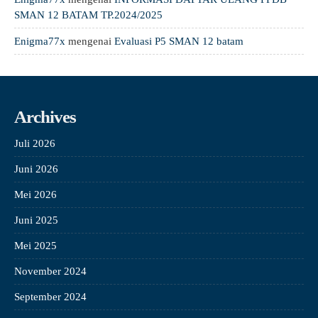
SMAN 12 BATAM TP.2024/2025
Enigma77x
mengenai
Evaluasi P5 SMAN 12 batam
Archives
Juli 2026
Juni 2026
Mei 2026
Juni 2025
Mei 2025
November 2024
September 2024