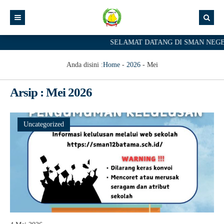
SELAMAT DATANG DI SMAN NEGERI
Anda disini :
Home
-
2026
-
Mei
Arsip : Mei 2026
Uncategorized