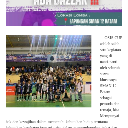
OSIS CUP
adalah salah
satu kegiatan
yang di
nanti-nanti
oleh seluruh
siswa
khususnya
SMAN 12
Batam
sebagai
pemuda dan
remaja, kita
Mempunyai
hak dan kewajiban dalam memenuhi kebutuhan hidup terutama
kebutuhan kesehatan jasmani yaitu dalam mengembangkan bakat dan