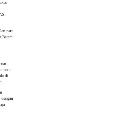
 akan
LAS.
lan para
n Batam
enari
antunan
da di
ai.
an
i dengan
aja