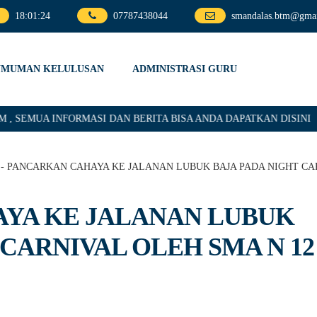
18
:
01
:
25
07787438044
smandalas.btm@gma
UMUMAN KELULUSAN
ADMINISTRASI GURU
EMUA INFORMASI DAN BERITA BISA ANDA DAPATKAN DISINI
-
PANCARKAN CAHAYA KE JALANAN LUBUK BAJA PADA NIGHT CAR
YA KE JALANAN LUBUK
 CARNIVAL OLEH SMA N 12