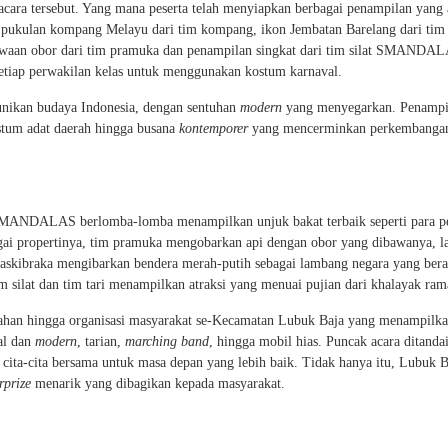
 acara tersebut. Yang mana peserta telah menyiapkan berbagai penampilan yang
 pukulan kompang Melayu dari tim kompang, ikon Jembatan Barelang dari tim
waan obor dari tim pramuka dan penampilan singkat dari tim silat SMANDA
setiap perwakilan kelas untuk menggunakan kostum karnaval.
nikan budaya Indonesia, dengan sentuhan
modern
yang menyegarkan. Penampi
stum adat daerah hingga busana
kontemporer
yang mencerminkan perkembanga
 SMANDALAS berlomba-lomba menampilkan unjuk bakat terbaik seperti para p
ai propertinya, tim pramuka mengobarkan api dengan obor yang dibawanya, l
 paskibraka mengibarkan bendera merah-putih sebagai lambang negara yang bera
 silat dan tim tari menampilkan atraksi yang menuai pujian dari khalayak ram
urahan hingga organisasi masyarakat se-Kecamatan Lubuk Baja yang menampilk
al dan
modern
, tarian,
marching band
, hingga mobil hias. Puncak acara ditanda
cita-cita bersama untuk masa depan yang lebih baik. Tidak hanya itu, Lubuk B
rprize
menarik yang dibagikan kepada masyarakat.