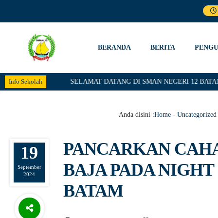
BERANDA
BERITA
PENG
Info Sekolah
SELAMAT DATANG DI SMAN NEGERI 12 BATAM , S
Anda disini :
Home
-
Uncategorized
PANCARKAN CAHA
19
BAJA PADA NIGHT
September
2024
BATAM