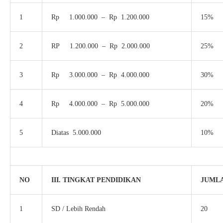
1
Rp 1.000.000 – Rp 1.200.000
15%
2
RP 1.200.000 – Rp 2.000.000
25%
3
Rp 3.000.000 – Rp 4.000.000
30%
4
Rp 4.000.000 – Rp 5.000.000
20%
5
Diatas 5.000.000
10%
NO
III. TINGKAT PENDIDIKAN
JUMLA
1
SD / Lebih Rendah
20