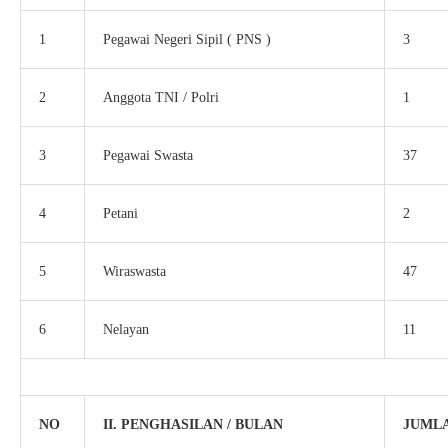
1
Pegawai Negeri Sipil ( PNS )
3
2
Anggota TNI / Polri
1
3
Pegawai Swasta
37
4
Petani
2
5
Wiraswasta
47
6
Nelayan
11
NO
II. PENGHASILAN / BULAN
JUMLA