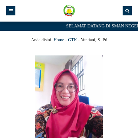
SELAMAT DATANG DI SMAN NEGERI
Anda disini :
Home
-
GTK
-
Yuntiani, S. Pd