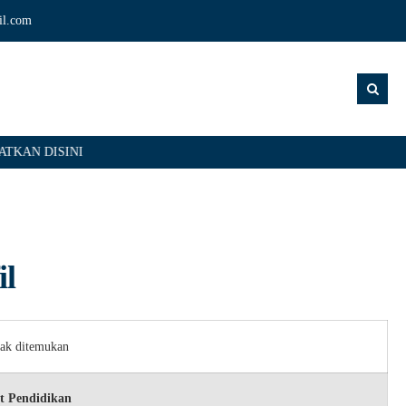
il.com
KAN DISINI
il
dak ditemukan
t Pendidikan