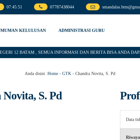
07
:
45
:
51
07787438044
smandalas.btm@gma
UMUMAN KELULUSAN
ADMINISTRASI GURU
RI 12 BATAM , SEMUA INFORMASI DAN BERITA BISA ANDA DAPAT
Anda disini :
Home
-
GTK
-
Chandra Novita, S. Pd
Novita, S. Pd
Prof
Data ti
Riwaya